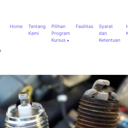
Home
Tentang
Pilihan
Fasilitas
Syarat
Kami
Program
dan
Kursus
Ketentuan
n