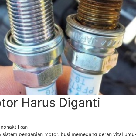
otor Harus Diganti
nonaktifkan
 sistem pengapian motor, busi memegang peran vital unt