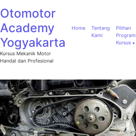
Otomotor
Academy
Home
Tentang
Pilihan
Kami
Program
Yogyakarta
Kursus
Kursus Mekanik Motor
Handal dan Profesional