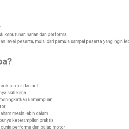
r
k kebutuhan harian dan performa
n level peserta, mulai dari pemula sampai peserta yang ingin leb
pa?
anik motor dari nol
ya skill kerja
n meningkatkan kemampuan
tor
paham mesin lebih dalam
 punya keterampilan praktis
 dunia performa dan balap motor