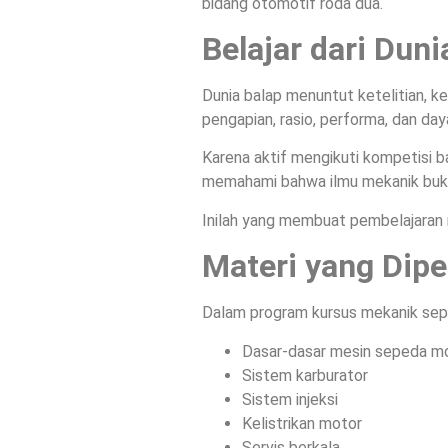
bidang otomotif roda dua.
Belajar dari Dun
Dunia balap menuntut ketelitian, ke
pengapian, rasio, performa, dan day
Karena aktif mengikuti kompetisi b
memahami bahwa ilmu mekanik bukan 
Inilah yang membuat pembelajaran me
Materi yang Dipel
Dalam program kursus mekanik sepe
Dasar-dasar mesin sepeda m
Sistem karburator
Sistem injeksi
Kelistrikan motor
Servis berkala