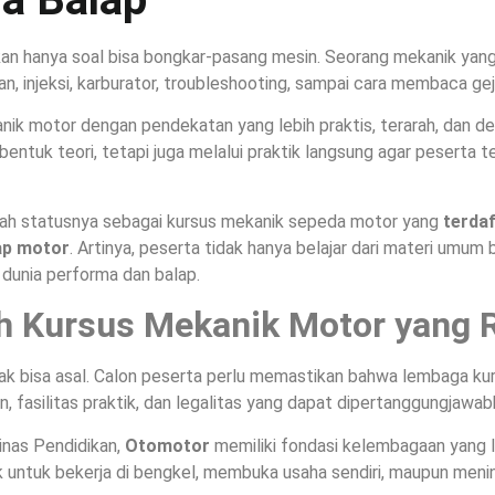
n hanya soal bisa bongkar-pasang mesin. Seorang mekanik yang
kan, injeksi, karburator, troubleshooting, sampai cara membaca ge
anik motor dengan pendekatan yang lebih praktis, terarah, dan d
 bentuk teori, tetapi juga melalui praktik langsung agar peserta
ah statusnya sebagai kursus mekanik sepeda motor yang
terdaf
ap motor
. Artinya, peserta tidak hanya belajar dari materi umum
 dunia performa dan balap.
h Kursus Mekanik Motor yang 
ak bisa asal. Calon peserta perlu memastikan bahwa lembaga ku
n, fasilitas praktik, dan legalitas yang dapat dipertanggungjawab
inas Pendidikan,
Otomotor
memiliki fondasi kelembagaan yang le
baik untuk bekerja di bengkel, membuka usaha sendiri, maupun me