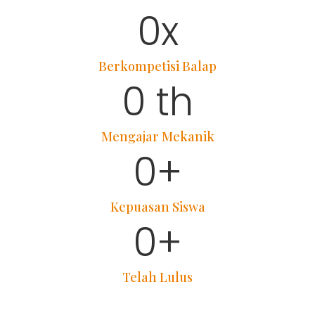
0
x
Berkompetisi Balap
0
 th
Mengajar Mekanik
0
+
Kepuasan Siswa
0
+
Telah Lulus