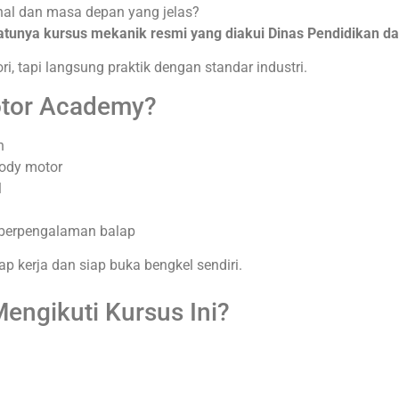
onal dan masa depan yang jelas?
unya kursus mekanik resmi yang diakui Dinas Pendidikan dan
ori, tapi langsung praktik dengan standar industri.
otor Academy?
n
ody motor
l
r berpengalaman balap
 kerja dan siap buka bengkel sendiri.
engikuti Kursus Ini?