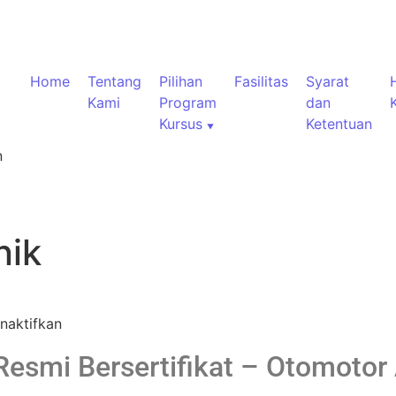
Home
Tentang
Pilihan
Fasilitas
Syarat
Kami
Program
dan
Kursus
Ketentuan
n
nik
naktifkan
esmi Bersertifikat – Otomoto