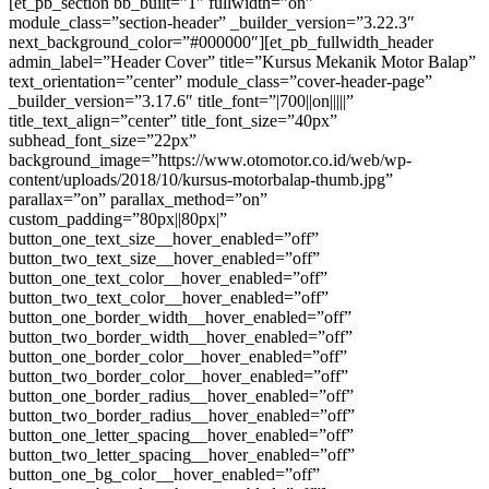
[et_pb_section bb_built=”1″ fullwidth=”on”
module_class=”section-header” _builder_version=”3.22.3″
next_background_color=”#000000″][et_pb_fullwidth_header
admin_label=”Header Cover” title=”Kursus Mekanik Motor Balap”
text_orientation=”center” module_class=”cover-header-page”
_builder_version=”3.17.6″ title_font=”|700||on|||||”
title_text_align=”center” title_font_size=”40px”
subhead_font_size=”22px”
background_image=”https://www.otomotor.co.id/web/wp-
content/uploads/2018/10/kursus-motorbalap-thumb.jpg”
parallax=”on” parallax_method=”on”
custom_padding=”80px||80px|”
button_one_text_size__hover_enabled=”off”
button_two_text_size__hover_enabled=”off”
button_one_text_color__hover_enabled=”off”
button_two_text_color__hover_enabled=”off”
button_one_border_width__hover_enabled=”off”
button_two_border_width__hover_enabled=”off”
button_one_border_color__hover_enabled=”off”
button_two_border_color__hover_enabled=”off”
button_one_border_radius__hover_enabled=”off”
button_two_border_radius__hover_enabled=”off”
button_one_letter_spacing__hover_enabled=”off”
button_two_letter_spacing__hover_enabled=”off”
button_one_bg_color__hover_enabled=”off”