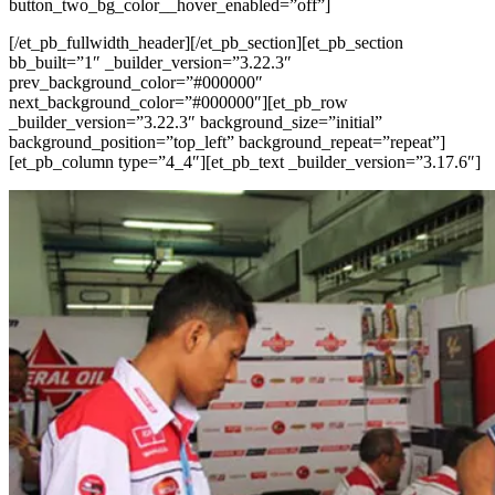
button_two_bg_color__hover_enabled=”off”]
[/et_pb_fullwidth_header][/et_pb_section][et_pb_section
bb_built=”1″ _builder_version=”3.22.3″
prev_background_color=”#000000″
next_background_color=”#000000″][et_pb_row
_builder_version=”3.22.3″ background_size=”initial”
background_position=”top_left” background_repeat=”repeat”]
[et_pb_column type=”4_4″][et_pb_text _builder_version=”3.17.6″]