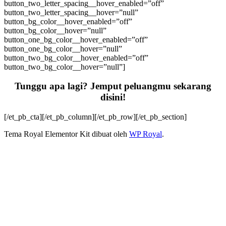
button_two_letter_spacing__hover_enabled=”off”
button_two_letter_spacing__hover=”null”
button_bg_color__hover_enabled=”off”
button_bg_color__hover=”null”
button_one_bg_color__hover_enabled=”off”
button_one_bg_color__hover=”null”
button_two_bg_color__hover_enabled=”off”
button_two_bg_color__hover=”null”]
Tunggu apa lagi? Jemput peluangmu sekarang
disini!
[/et_pb_cta][/et_pb_column][/et_pb_row][/et_pb_section]
Tema Royal Elementor Kit dibuat oleh
WP Royal
.