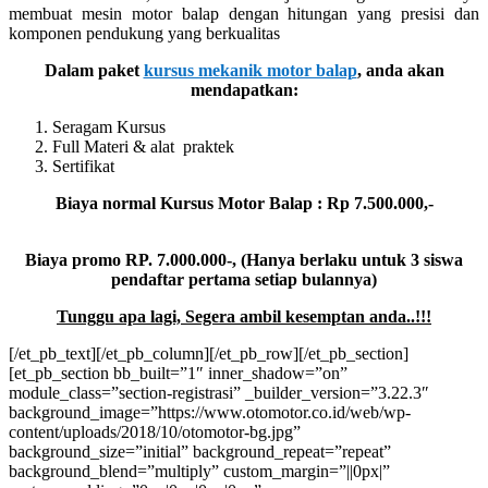
membuat mesin motor balap dengan hitungan yang presisi dan
komponen pendukung yang berkualitas
Dalam paket
kursus mekanik motor balap
, anda akan
mendapatkan:
Seragam Kursus
Full Materi & alat praktek
Sertifikat
Biaya normal Kursus Motor Balap : Rp 7.500.000,-
Biaya promo RP. 7.000.000-, (Hanya berlaku untuk 3 siswa
pendaftar pertama setiap bulannya)
Tunggu apa lagi, Segera ambil kesemptan anda..!!!
[/et_pb_text][/et_pb_column][/et_pb_row][/et_pb_section]
[et_pb_section bb_built=”1″ inner_shadow=”on”
module_class=”section-registrasi” _builder_version=”3.22.3″
background_image=”https://www.otomotor.co.id/web/wp-
content/uploads/2018/10/otomotor-bg.jpg”
background_size=”initial” background_repeat=”repeat”
background_blend=”multiply” custom_margin=”||0px|”