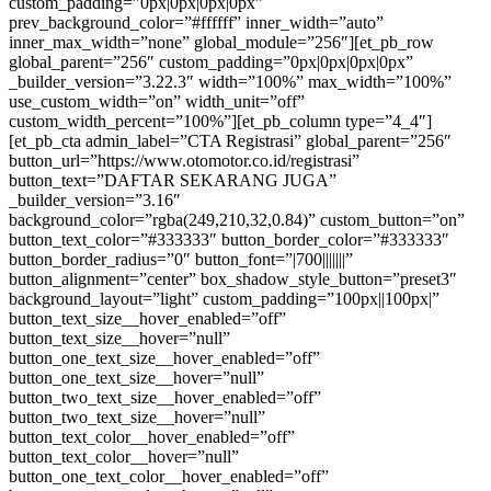
custom_padding=”0px|0px|0px|0px”
prev_background_color=”#ffffff” inner_width=”auto”
inner_max_width=”none” global_module=”256″][et_pb_row
global_parent=”256″ custom_padding=”0px|0px|0px|0px”
_builder_version=”3.22.3″ width=”100%” max_width=”100%”
use_custom_width=”on” width_unit=”off”
custom_width_percent=”100%”][et_pb_column type=”4_4″]
[et_pb_cta admin_label=”CTA Registrasi” global_parent=”256″
button_url=”https://www.otomotor.co.id/registrasi”
button_text=”DAFTAR SEKARANG JUGA”
_builder_version=”3.16″
background_color=”rgba(249,210,32,0.84)” custom_button=”on”
button_text_color=”#333333″ button_border_color=”#333333″
button_border_radius=”0″ button_font=”|700|||||||”
button_alignment=”center” box_shadow_style_button=”preset3″
background_layout=”light” custom_padding=”100px||100px|”
button_text_size__hover_enabled=”off”
button_text_size__hover=”null”
button_one_text_size__hover_enabled=”off”
button_one_text_size__hover=”null”
button_two_text_size__hover_enabled=”off”
button_two_text_size__hover=”null”
button_text_color__hover_enabled=”off”
button_text_color__hover=”null”
button_one_text_color__hover_enabled=”off”