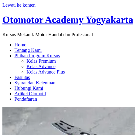
Lewati ke konten
Otomotor Academy Yogyakarta
Kursus Mekanik Motor Handal dan Profesional
Home
Tentang Kami
Pilihan Program Kursus
Kelas Premium
Kelas Advance
Kelas Advance Plus
Fasilitas
Syarat dan Ketentuan
Hubungi Kami
Artikel Otomotif
Pendaftaran