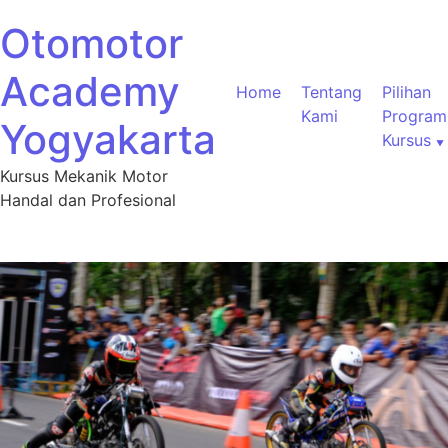
Otomotor
Academy
Home
Tentang
Pilihan
Kami
Program
Yogyakarta
Kursus
Kursus Mekanik Motor
Handal dan Profesional