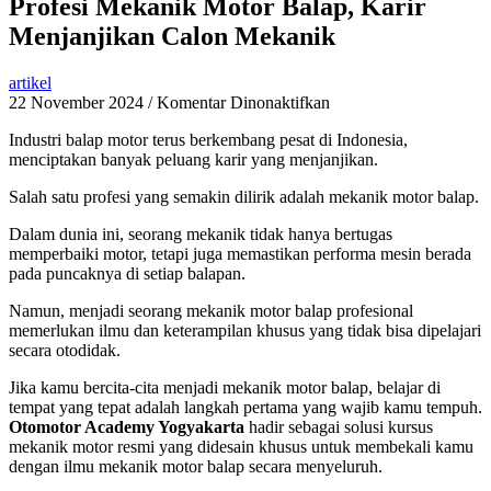
Profesi Mekanik Motor Balap, Karir
Menjanjikan Calon Mekanik
artikel
pada
22 November 2024
/
Komentar Dinonaktifkan
Profesi
Industri balap motor terus berkembang pesat di Indonesia,
Mekanik
menciptakan banyak peluang karir yang menjanjikan.
Motor
Balap,
Salah satu profesi yang semakin dilirik adalah mekanik motor balap.
Karir
Menjanjikan
Dalam dunia ini, seorang mekanik tidak hanya bertugas
Calon
memperbaiki motor, tetapi juga memastikan performa mesin berada
Mekanik
pada puncaknya di setiap balapan.
Namun, menjadi seorang mekanik motor balap profesional
memerlukan ilmu dan keterampilan khusus yang tidak bisa dipelajari
secara otodidak.
Jika kamu bercita-cita menjadi mekanik motor balap, belajar di
tempat yang tepat adalah langkah pertama yang wajib kamu tempuh.
Otomotor Academy Yogyakarta
hadir sebagai solusi kursus
mekanik motor resmi yang didesain khusus untuk membekali kamu
dengan ilmu mekanik motor balap secara menyeluruh.