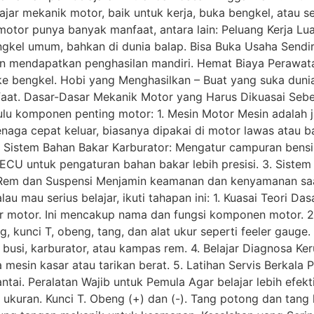
jar mekanik motor, baik untuk kerja, buka bengkel, atau se
otor punya banyak manfaat, antara lain: Peluang Kerja Lua
ngkel umum, bahkan di dunia balap. Bisa Buka Usaha Sendiri
n mendapatkan penghasilan mandiri. Hemat Biaya Perawat
 ke bengkel. Hobi yang Menghasilkan – Buat yang suka dunia 
at. Dasar-Dasar Mekanik Motor yang Harus Dikuasai Sebe
ulu komponen penting motor: 1. Mesin Motor Mesin adalah j
naga cepat keluar, biasanya dipakai di motor lawas atau 
 2. Sistem Bahan Bakar Karburator: Mengatur campuran bens
CU untuk pengaturan bahan bakar lebih presisi. 3. Sistem Ke
m Rem dan Suspensi Menjamin keamanan dan kenyamanan sa
au mau serius belajar, ikuti tahapan ini: 1. Kuasai Teori D
ir motor. Ini mencakup nama dan fungsi komponen motor. 2. 
, kunci T, obeng, tang, dan alat ukur seperti feeler gauge
busi, karburator, atau kampas rem. 4. Belajar Diagnosa K
esin kasar atau tarikan berat. 5. Latihan Servis Berkala Pra
antai. Peralatan Wajib untuk Pemula Agar belajar lebih efekti
 ukuran. Kunci T. Obeng (+) dan (-). Tang potong dan tang 