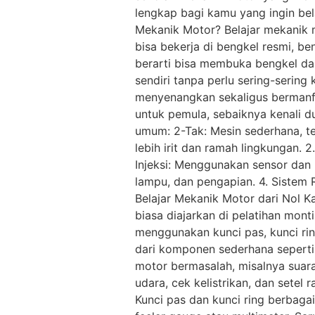
lengkap bagi kamu yang ingin bela
Mekanik Motor? Belajar mekanik m
bisa bekerja di bengkel resmi, be
berarti bisa membuka bengkel da
sendiri tanpa perlu sering-sering
menyenangkan sekaligus bermanfa
untuk pemula, sebaiknya kenali d
umum: 2-Tak: Mesin sederhana, te
lebih irit dan ramah lingkungan.
Injeksi: Menggunakan sensor dan E
lampu, dan pengapian. 4. Siste
Belajar Mekanik Motor dari Nol Kal
biasa diajarkan di pelatihan mont
menggunakan kunci pas, kunci ring
dari komponen sederhana seperti 
motor bermasalah, misalnya suara m
udara, cek kelistrikan, dan setel r
Kunci pas dan kunci ring berbagai