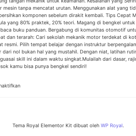
rung tangan mekanik untuk keamanan. Kesalahan yang Serin
kar mesin tanpa mencatat urutan. Menggunakan alat yang ti
ersihkan komponen sebelum dirakit kembali. Tips Cepat M
la yang 80% praktek, 20% teori. Magang di bengkel untuk
baca buku panduan. Bergabung di komunitas otomotif untu
epat dan terarah: Cari sekolah mekanik motor terdekat di ko
 resmi. Pilih tempat belajar dengan instruktur berpengalam
dari nol bukan hal yang mustahil. Dengan niat, latihan ruti
asai skill ini dalam waktu singkat.Mulailah dari dasar, raji
 besok kamu bisa punya bengkel sendiri!
naktifkan
Tema Royal Elementor Kit dibuat oleh
WP Royal
.