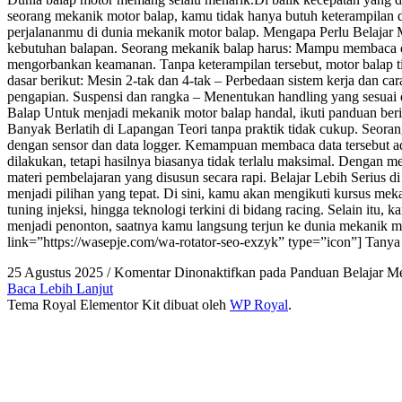
seorang mekanik motor balap, kamu tidak hanya butuh keterampilan
perjalananmu di dunia mekanik motor balap. Mengapa Perlu Belajar M
kebutuhan balapan. Seorang mekanik balap harus: Mampu membaca da
mengorbankan keamanan. Tanpa keterampilan tersebut, motor balap t
dasar berikut: Mesin 2-tak dan 4-tak – Perbedaan sistem kerja dan ca
pengapian. Suspensi dan rangka – Menentukan handling yang sesuai 
Balap Untuk menjadi mekanik motor balap handal, ikuti panduan berik
Banyak Berlatih di Lapangan Teori tanpa praktik tidak cukup. Seorang
dengan sensor dan data logger. Kemampuan membaca data tersebut a
dilakukan, tetapi hasilnya biasanya tidak terlalu maksimal. Dengan
materi pembelajaran yang disusun secara rapi. Belajar Lebih Serius
menjadi pilihan yang tepat. Di sini, kamu akan mengikuti kursus me
tuning injeksi, hingga teknologi terkini di bidang racing. Selain itu
menjadi penonton, saatnya kamu langsung terjun ke dunia mekanik m
link=”https://wasepje.com/wa-rotator-seo-exzyk” type=”icon”] Tanya
25 Agustus 2025
/
Komentar Dinonaktifkan
pada Panduan Belajar M
Baca Lebih Lanjut
Tema Royal Elementor Kit dibuat oleh
WP Royal
.