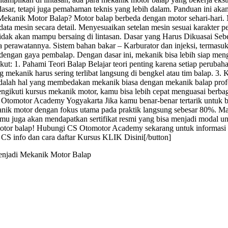
 dasar, tetapi juga pemahaman teknis yang lebih dalam. Panduan ini
ekanik Motor Balap? Motor balap berbeda dengan motor sehari-hari. Me
ta mesin secara detail. Menyesuaikan setelan mesin sesuai karakter
idak akan mampu bersaing di lintasan. Dasar yang Harus Dikuasai Seb
ra perawatannya. Sistem bahan bakar – Karburator dan injeksi, termasuk
dengan gaya pembalap. Dengan dasar ini, mekanik bisa lebih siap me
ut: 1. Pahami Teori Balap Belajar teori penting karena setiap perubaha
 mekanik harus sering terlibat langsung di bengkel atau tim balap. 3.
dalah hal yang membedakan mekanik biasa dengan mekanik balap profes
 mengikuti kursus mekanik motor, kamu bisa lebih cepat menguasai be
 di Otomotor Academy Yogyakarta Jika kamu benar-benar tertarik untu
kanik motor dengan fokus utama pada praktik langsung sebesar 80%. Ma
, kamu juga akan mendapatkan sertifikat resmi yang bisa menjadi modal 
otor balap! Hubungi CS Otomotor Academy sekarang untuk informasi l
 CS info dan cara daftar Kursus KLIK Disini[/button]
enjadi Mekanik Motor Balap