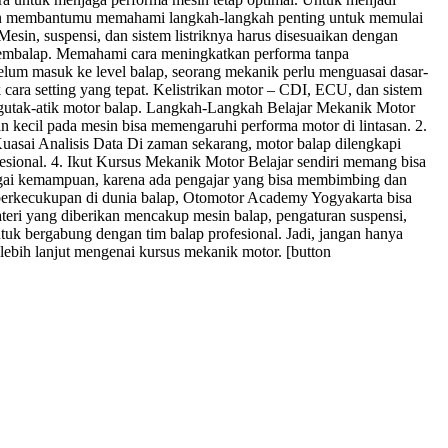
 akan membantumu memahami langkah-langkah penting untuk memulai
sin, suspensi, dan sistem listriknya harus disesuaikan dengan
 pembalap. Memahami cara meningkatkan performa tanpa
elum masuk ke level balap, seorang mekanik perlu menguasai dasar-
 cara setting yang tepat. Kelistrikan motor – CDI, ECU, dan sistem
ngutak-atik motor balap. Langkah-Langkah Belajar Mekanik Motor
n kecil pada mesin bisa memengaruhi performa motor di lintasan. 2.
 Kuasai Analisis Data Di zaman sekarang, motor balap dilengkapi
ional. 4. Ikut Kursus Mekanik Motor Belajar sendiri memang bisa
rbagai kemampuan, karena ada pengajar yang bisa membimbing dan
k berkecukupan di dunia balap, Otomotor Academy Yogyakarta bisa
teri yang diberikan mencakup mesin balap, pengaturan suspensi,
untuk bergabung dengan tim balap profesional. Jadi, jangan hanya
ebih lanjut mengenai kursus mekanik motor. [button