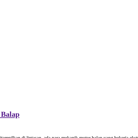
 Balap
tampilkan di lintasan, ada para mekanik motor balap yang bekerja eks