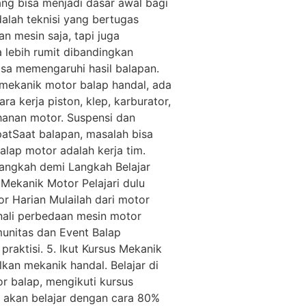
ang bisa menjadi dasar awal bagi
alah teknisi yang bertugas
 mesin saja, tapi juga
 lebih rumit dibandingkan
isa memengaruhi hasil balapan.
i mekanik motor balap handal, ada
 kerja piston, klep, karburator,
hanan motor. Suspensi dan
patSaat balapan, masalah bisa
lap motor adalah kerja tim.
Langkah demi Langkah Belajar
 Mekanik Motor Pelajari dulu
or Harian Mulailah dari motor
enali perbedaan mesin motor
munitas dan Event Balap
aktisi. 5. Ikut Kursus Mekanik
kan mekanik handal. Belajar di
 balap, mengikuti kursus
u akan belajar dengan cara 80%