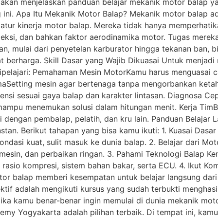
ini akan menjelaskan panduan belajar mekanik motor balap y
ini. Apa Itu Mekanik Motor Balap? Mekanik motor balap ad
ur kinerja motor balap. Mereka tidak hanya memperhatikan
jeksi, dan bahkan faktor aerodinamika motor. Tugas mereka
an, mulai dari penyetelan karburator hingga tekanan ban, b
at berharga. Skill Dasar yang Wajib Dikuasai Untuk menjad
dipelajari: Pemahaman Mesin MotorKamu harus menguasai cara
ormaSetting mesin agar bertenaga tanpa mengorbankan keta
nsi sesuai gaya balap dan karakter lintasan. Diagnosa Ce
mampu menemukan solusi dalam hitungan menit. Kerja TimBa
 dengan pembalap, pelatih, dan kru lain. Panduan Belajar 
stan. Berikut tahapan yang bisa kamu ikuti: 1. Kuasai Dasar
ndasi kuat, sulit masuk ke dunia balap. 2. Belajar dari Mot
 mesin, dan perbaikan ringan. 3. Pahami Teknologi Balap K
 rasio kompresi, sistem bahan bakar, serta ECU. 4. Ikut Ko
 balap memberi kesempatan untuk belajar langsung dari pr
ktif adalah mengikuti kursus yang sudah terbukti menghasil
a kamu benar-benar ingin memulai di dunia mekanik motor
my Yogyakarta adalah pilihan terbaik. Di tempat ini, kam