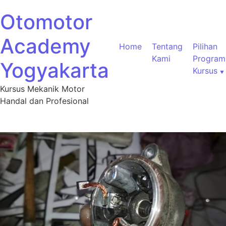
Otomotor
Academy
Home
Tentang
Pilihan
Kami
Program
Yogyakarta
Kursus
Kursus Mekanik Motor
Handal dan Profesional