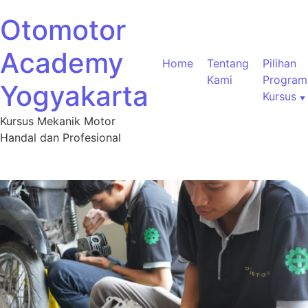
Otomotor
Academy
Home
Tentang
Pilihan
Kami
Program
Yogyakarta
Kursus
Kursus Mekanik Motor
Handal dan Profesional